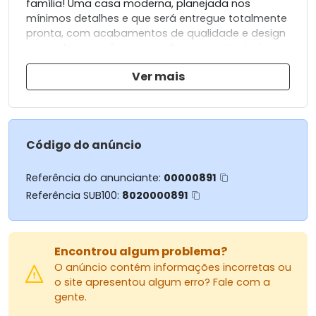
família! Uma casa moderna, planejada nos
mínimos detalhes e que será entregue totalmente
pronta, com acabamentos de qualidade e design
pensado para oferecer conforto e praticidade.
Ver mais
Destaques do imóvel:
Ambientes integrados entre sala e cozinha,
criando amplitude e luminosidade.
Quartos amplos e aconchegantes.
Banheiros modernos com revestimentos de
Código do anúncio
primeira linha.
Espaço gourmet/externo ideal para momentos
Referência do anunciante:
00000891
especiais.
Referência SUB100:
8020000891
Vaga de garagem para 2 veículos.
Localizado no Jardim Barcelona, com fácil acesso
ao Centro de Maringá.
Encontrou algum problema?
O anúncio contém informações incorretas ou
Não perca a chance de garantir um imóvel novo,
o site apresentou algum erro? Fale com a
moderno e pronto para morar!
gente.
Entre em contato e agende uma visita. Sua casa