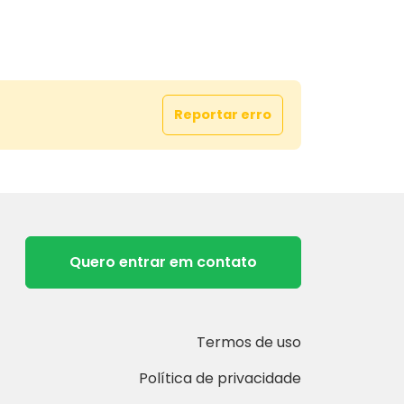
 Festas Fechado com Blindex.
 06 vagas de garagem.
ruída: 326,85 m²
no: 250,00 m²
Reportar erro
s em porcelanato e laminado.
NANCIAMENTO
informações:
Quero entrar em contato
MÓVEIS
 1322, Zona 07 - Maringá/PR
441
770 Corretor Paulo Tiné
Termos de uso
massaruimoveis.com.br
moveismassaru@gmail.com
Política de privacidade
: grupomassaru