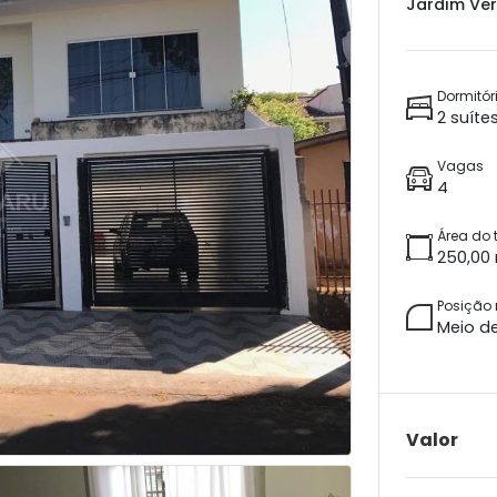
Jardim Ver
Dormitór
2 suíte
Vagas
4
Área do 
250,00
Posição
Meio d
Valor