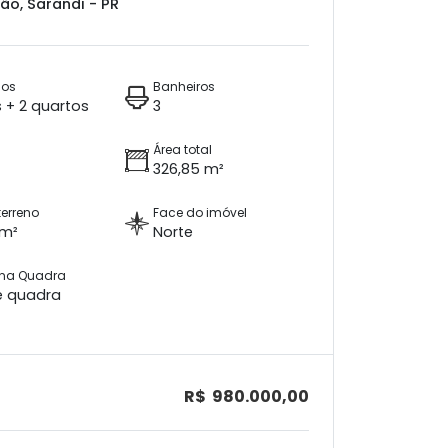
ão, Sarandi - PR
ios
Banheiros
s + 2 quartos
3
Área total
326,85 m²
terreno
Face do imóvel
 m²
Norte
 na Quadra
e quadra
R$ 980.000,00