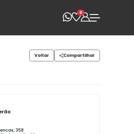
0
Voltar
Compartilhar
erão
encas, 358