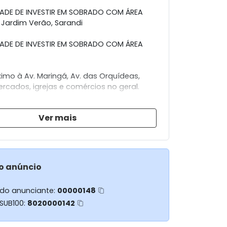
ADE DE INVESTIR EM SOBRADO COM ÁREA
Jardim Verão, Sarandi
ADE DE INVESTIR EM SOBRADO COM ÁREA
ximo à Av. Maringá, Av. das Orquídeas,
rcados, igrejas e comércios no geral.
onta com:
Ver mais
antar;
V;
Planejada;
o anúncio
rmet com Churrasqueira;
Social.
 do anunciante:
00000148
 SUB100:
8020000142
s (sendo 02 suítes);
ros Suítes;