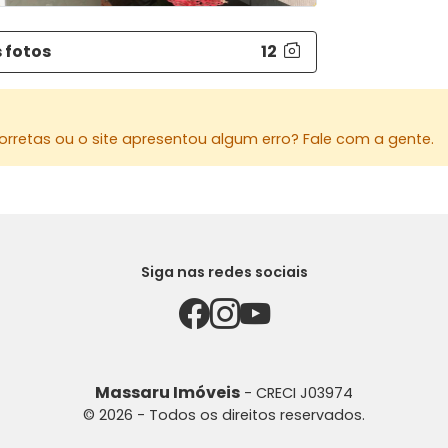
- Salão de
 fotos
12
Possui até
Área Const
Área Terre
rretas ou o site apresentou algum erro? Fale com a gente.
* Com piso
ACEITA FI
Para mais 
Siga nas redes sociais
MASSARU I
Av. Herval,
44 3026-4
44 99800-6
Massaru Imóveis
- CRECI J03974
Site: www.
© 2026 - Todos os direitos reservados.
E-mail: i
Instagram