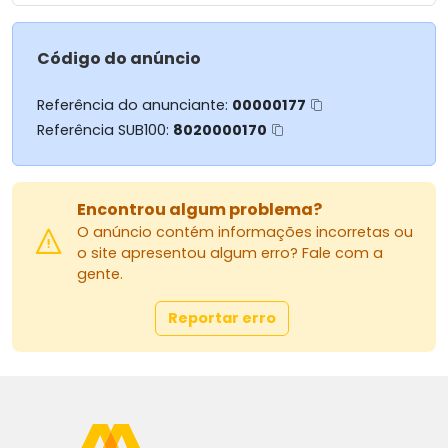
e muito mais.
Entre em contato e conheça mais sobre esse lindo
Código do anúncio
empreendimento.
Referência do anunciante:
00000177
Para mais informações:
Referência SUB100:
8020000170
MASSARU IMÓVEIS
Av. Herval, 1322, Zona 07 - Maringá/PR
Encontrou algum problema?
44 3026-4441
O anúncio contém informações incorretas ou
44 99830-7555
o site apresentou algum erro? Fale com a
gente.
Site: www.massaruimoveis.com.br
E-mail: vendasgrupomassaru@gmail.com
Instagram: @grupomassaru
Reportar erro
AGRADECEMOS A PREFERÊNCIA