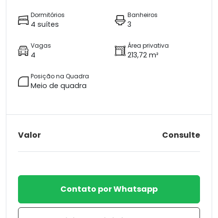
Dormitórios
Banheiros
4 suítes
3
Vagas
Área privativa
4
213,72 m²
Posição na Quadra
Meio de quadra
Valor
Consulte
Contato por Whatsapp