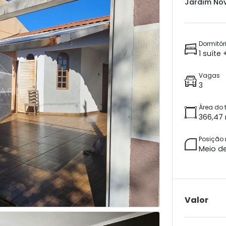
Jardim Nov
Dormitór
1 suíte
Vagas
3
Área do 
366,47
Posição
Meio d
Valor