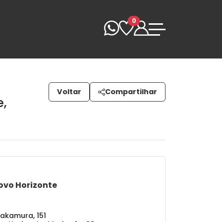
0
Voltar
Compartilhar
e
,
ovo Horizonte
Nakamura, 151