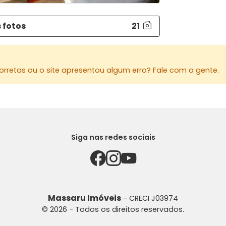
piscina.
 fotos
21
Área Constr
Área Terren
Analisa c
rretas ou o site apresentou algum erro? Fale com a gente.
do valor (n
Para mais 
MASSARU I
Av. Herval,
Siga nas redes sociais
44 3026-4
44 99119-15
Site: www.
E-mail: v
Massaru Imóveis
- CRECI J03974
Instagram
© 2026 - Todos os direitos reservados.
AGRADECEM