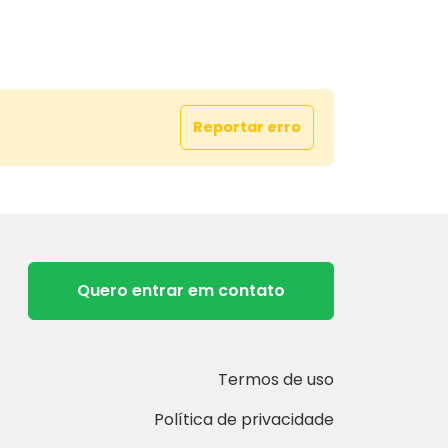
uida: 210,02 m²
o: 366,47 m² (Testada: 13 metros)
omo parte do pagamento imóvel até 50%
Reportar erro
a região sul) ou veiculo seminovo.
informações:
MÓVEIS
 1322, Zona 07 - Maringá/PR
Quero entrar em contato
441
55 Corretor Orozil
massaruimoveis.com.br
endasgrupomassaru@gmail.com
Termos de uso
: grupomassaru
Política de privacidade
OS A PREFERÊNCIA