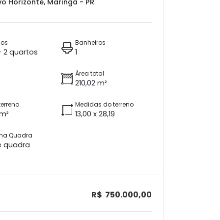
o Horizonte, Maringá - PR
ios
Banheiros
 + 2 quartos
1
Área total
210,02 m²
terreno
Medidas do terreno
 m²
13,00 x 28,19
 na Quadra
e quadra
R$ 750.000,00