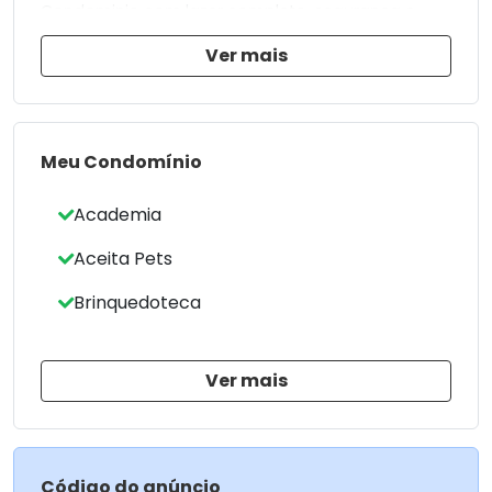
Condominio com lazer completo, segurança e
tranquilidade.
Ver mais
ÁREA DE LAZER COMPLETA:
Área de Lazer contem lago, Campos de Golf,
Piscina, Salão de Festas e muito mais.
Meu Condomínio
Para mais informações:
Academia
MASSARU IMÓVEIS
Av. Herval, 1322, Zona 07 - Maringá/PR
Aceita Pets
44 3026-4441
44 99973-4185 Corretora Marisa Macagnan
Brinquedoteca
Site: www.massaruimoveis.com.br
E-mail: vendasgrupomassaru@gmail.com
Ver mais
Instagram: grupomassaru
AGRADECEMOS A PREFERÊNCIA
Código do anúncio