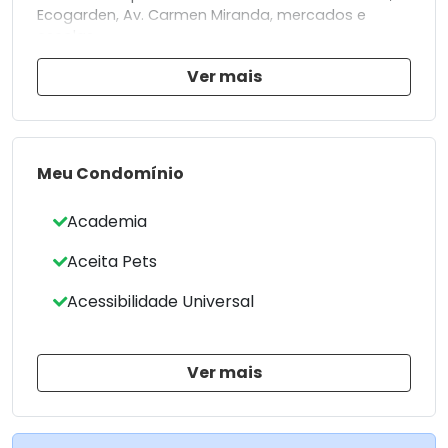
Ecogarden, Av. Carmen Miranda, mercados e
escolas.
Ver mais
Condominio com terrenos de 300,00 m² à 625,00
m²
Condominio novo com estilo Home Resort com
piscina de estilo praia, salão de festas, academias
Meu Condomínio
completa, playground, quadra, ciclovia, entre
outras.
Academia
* Construtora especializada em condominios
Aceita Pets
horizontais.
Acessibilidade Universal
ACEITA FINANCIAMENTO
* Condições de pagamento direto com a
incorporadora.
Ver mais
Previsão de Entrega Total: Julho/2026
Liberado para Construção: Novembro/2025