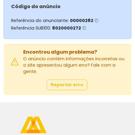
Para mais informações:
Código do anúncio
MASSARU IMÓVEIS
Referência do anunciante:
00000282
Av. Herval, 1322, Zona 07 - Maringá/PR
44 3026-4441
Referência SUB100:
8020000272
44 99830-7555
Site: www.massaruimoveis.com.br
Encontrou algum problema?
E-mail: vendasgrupomassaru@gmail.com
O anúncio contém informações incorretas ou
Instagram: grupomassaru
o site apresentou algum erro? Fale com a
gente.
AGRADECEMOS A PREFERÊNCIA
Reportar erro