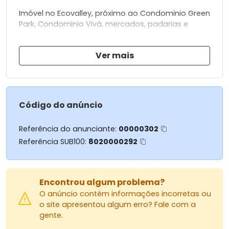
Imóvel no Ecovalley, próximo ao Condominio Green
Park, Condominio Vivá, mercados, padarias e
comércios no geral.
Ver mais
Imóvel conta com:
- 03 Quartos (sendo 01 suíte);
- Sala 02 Ambientes com Pé Direito Alto;
- Jardim de Inverno;
- Cozinha Gourmet com Churrasqueira;
Código do anúncio
- Área de Serviço;
- Banheiro Social e Suíte.
Referência do anunciante:
00000302
Possui duas vagas de garagem paralelas.
Referência SUB100:
8020000292
ACEITA FINANCIAMENTO
Analisa como parte do pagamento terreno ou
Encontrou algum problema?
veiculo seminovo.
O anúncio contém informações incorretas ou
o site apresentou algum erro? Fale com a
Para mais informações:
gente.
MASSARU IMÓVEIS