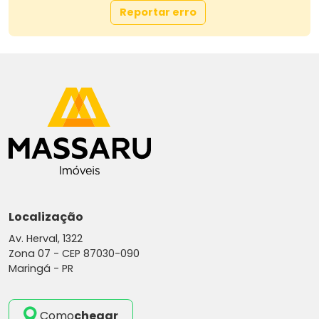
Reportar erro
Av. Herval, 1322, Zona 07 - Maringá/PR
44 3026-4441
44 99119-1555 Corretor Orozil
Site: www.massaruimoveis.com.br
E-mail: vendasgrupomassaru@gmail.com
Instagram: grupomassaru
AGRADECEMOS A PREFERÊNCIA
Localização
Av. Herval, 1322
Zona 07 -
CEP 87030-090
Maringá - PR
Como
chegar