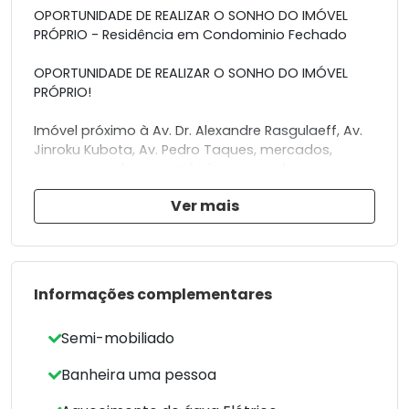
OPORTUNIDADE DE REALIZAR O SONHO DO IMÓVEL
PRÓPRIO - Residência em Condominio Fechado
OPORTUNIDADE DE REALIZAR O SONHO DO IMÓVEL
PRÓPRIO!
Imóvel próximo à Av. Dr. Alexandre Rasgulaeff, Av.
Jinroku Kubota, Av. Pedro Taques, mercados,
parque, escolas e comércios no geral.
Ver mais
Imóvel conta com:
- 03 Quartos com Armários (sendo 02 suíte);
- Sala 02 Ambientes;
- Cozinha Planejada;
- Banheiro Social, Suíte e Suíte Master.
Informações complementares
Possui três vagas de garagem.
Semi-mobiliado
Edicula nos fundos com churrasqueira, piscina,
despensa, banheiro social e área de serviço.
Banheira uma pessoa
Área Residência: 181,15 m²