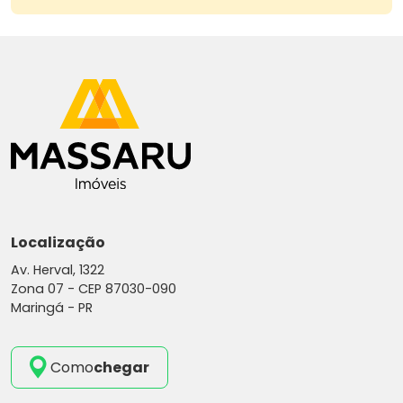
44 3026-4441
44 99119-1555 Corretor Ororzil
Site: www.massaruimoveis.com.br
E-mail: vendasgrupomassaru@gmail.com
Instagram: grupomassaru
AGRADECEMOS A PREFERÊNCIA
Localização
Av. Herval, 1322
Zona 07 -
CEP 87030-090
Maringá - PR
Como
chegar