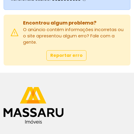
MASSARU IMÓVEIS
Av. Herval, 1322, Zona 07 - Maringá/PR
Encontrou algum problema?
44 3026-4441
44 99119-1555 Corretor Orozil
O anúncio contém informações incorretas ou
o site apresentou algum erro? Fale com a
Site: www.massaruimoveis.com.br
gente.
E-mail: vendagrupomassaru@gmail.com
Instagram: grupomassaru
Reportar erro
AGRADECEMOS A PREFERÊNCIA