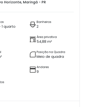
o Horizonte, Maringá - PR
ios
Banheiros
+ 1 quarto
2
Área privativa
54,88 m²
l
Posição na Quadra
m²
Meio de quadra
Andares
9
tos