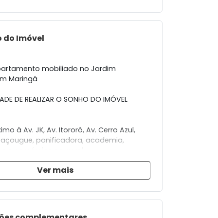
 do Imóvel
partamento mobiliado no Jardim
em Maringá
DE DE REALIZAR O SONHO DO IMÓVEL
mo à Av. JK, Av. Itororó, Av. Cerro Azul,
açougue, panificadora, academia,
es e comércios no geral.
Ver mais
ta com:
 armários e cortina;
om armários e cortina;
 sofá, rack, mesa e cadeiras e bancada;
Fechada em vidro temperado com
ões complementares