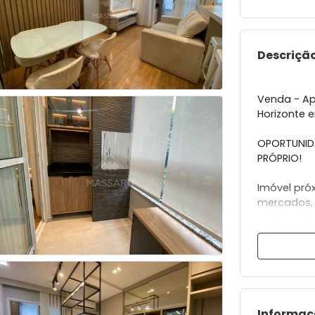
Descrição
Venda - A
Horizonte 
OPORTUNIDA
PRÓPRIO!
Imóvel próxi
mercados, 
restaurant
Imóvel con
- Suíte com
- Quarto c
- Sala com
- Sacada 
Informaç