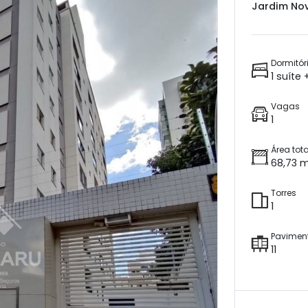
Jardim Nov
Dormitór
1 suíte 
Vagas
1
Área tota
68,73 
Torres
1
Pavimen
11