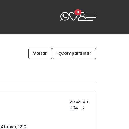
0
Voltar
Compartilhar
Apto
Andar
204
2
 Afonso, 1210