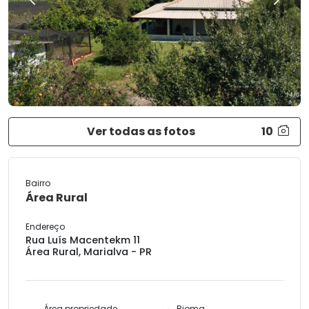
Previous
Next
Ver todas as fotos
10
Bairro
Área Rural
Endereço
Rua Luís Macentekm 11
Área Rural, Marialva - PR
Área propriedade
Bioma