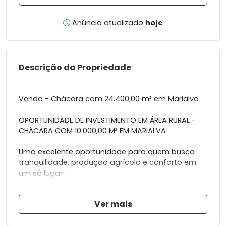
Anúncio atualizado
hoje
Descrição da Propriedade
Venda - Chácara com 24.400,00 m² em Marialva
OPORTUNIDADE DE INVESTIMENTO EM ÁREA RURAL -
CHÁCARA COM 10.000,00 M² EM MARIALVA
Uma excelente oportunidade para quem busca
tranquilidade, produção agrícola e conforto em
um só lugar!
Características do imóvel:
Ver mais
- Área total 24.400,00 m² com 10.000 m² de
parreira, toda irrigada (atualmente sem uva
plantada);