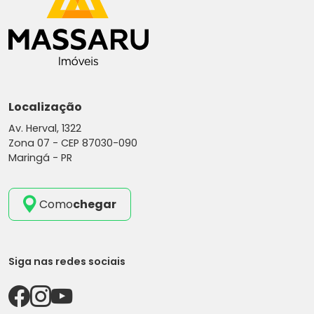
- Sala 02 Ambientes;
- Cozinha;
- Banheiro Social;
- Varanda.
Área Construída: 118,00 m²
* Cobertura em forro *
Localização
Diferenciais estrutura pronta para produção
Av. Herval, 1322
agrícola, casas amplas, localização privilegiada
Zona 07 -
CEP 87030-090
em Marialva e escritura individual.
Maringá - PR
AGENDE UMA VISITA!
Como
chegar
Para mais informações:
MASSARU IMÓVEIS
Av. Herval, 1322, Zona 07 - Maringá/PR
Siga nas redes sociais
44 3026-4441
44 99119-1555 Corretor Orozil Pimenta