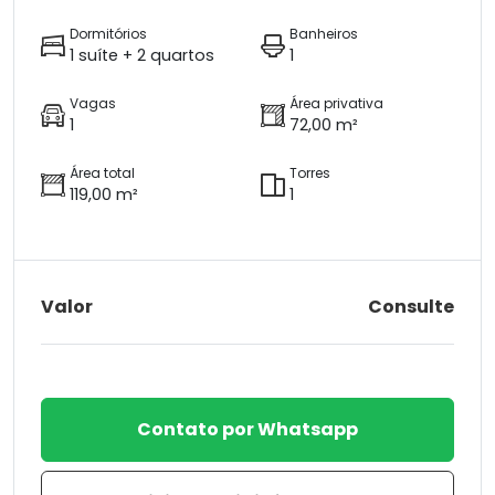
Dormitórios
Banheiros
1 suíte + 2 quartos
1
Vagas
Área privativa
1
72,00 m²
Área total
Torres
119,00 m²
1
Valor
Consulte
Contato por Whatsapp