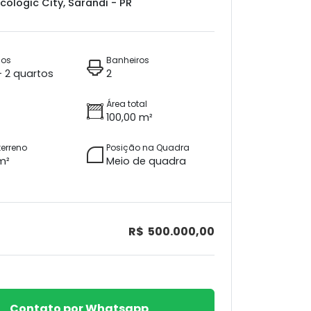
cologic City, Sarandi - PR
ios
Banheiros
 + 2 quartos
2
Área total
100,00 m²
terreno
Posição na Quadra
m²
Meio de quadra
R$ 500.000,00
Contato por Whatsapp