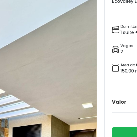
Ecovalley E
Dormitór
1 suíte
Vagas
2
Área do 
150,00 
Valor