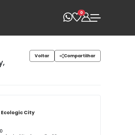
0
Voltar
Compartilhar
y
,
 Ecologic City
80