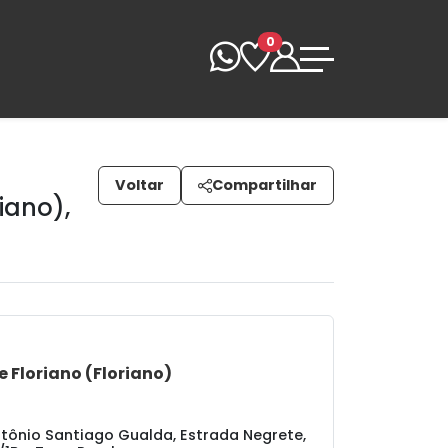
0
Voltar
Compartilhar
riano)
,
e Floriano (Floriano)
tônio Santiago Gualda, Estrada Negrete,