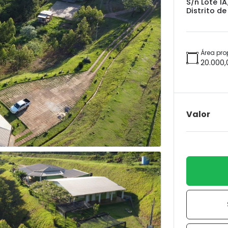
S/n Lote 1A
Distrito de
Área pro
20.000,
Valor