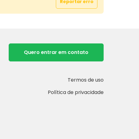
Reportar erro
tura tem aproximadamente 2.000,00 m²
onstruída, contato também com uma
oio com 03 quartos, sala, cozinha e
CONTATO PARA MAIORES INFORMAÇÕES!
Quero entrar em contato
informações:
MÓVEIS
 1322, Zona 07 - Maringá/PR
Termos de uso
441
55 Corretor Orozil Pimenta
Política de privacidade
grupomassaru.com.br
endasgrupomassaru@gmail.com
: grupomassaru
S A PREFERÊNCIA.