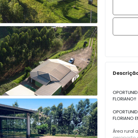
Descriçã
OPORTUNIDA
FLORIANO!!
OPORTUNIDA
FLORIANO E
Área rural 
aeroporto 