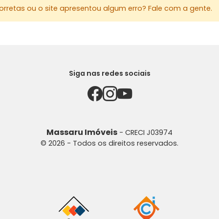
rretas ou o site apresentou algum erro? Fale com a gente.
Toda estru
de área c
casa de ap
banheiro.
ENTRE EM 
Siga nas redes sociais
Para mais 
MASSARU I
Av. Herval,
44 3026-4
Massaru Imóveis
- CRECI J03974
44 99119-15
© 2026 - Todos os direitos reservados.
Site: www.
E-mail: v
Instagram
AGRADECEMO