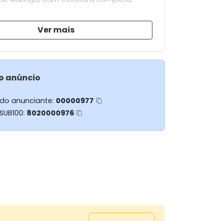
a instalação de associações,
s, espaço para eventos, hotel fazer e
Ver mais
.
20.000 m² de área total de terra.
 diversas benfeitorias como dormitório
o anúncio
com 14 quartos, sala de treinamento,
 amplo, estacionamento para diversos
 do anunciante:
00000977
 SUB100:
8020000976
de lazer como espaço gourmet com
ra e balcão em granito, piscina (20.000
osque com mata nativa e pomar.
tura preparada com poço artesiano,
dor bifásico e caixa dágua.
s contam com diversas mobílias como
as e cadeiras, ares condicionados,
rno industrial, e muito mais, agende uma
 conhecer essa estrutura magnifica.