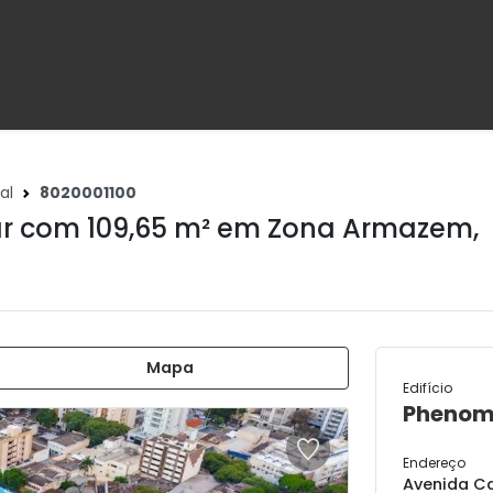
al
8020001100
r com 109,65 m² em
Zona Armazem
,
Mapa
Edifício
Pheno
Endereço
Avenida Ca