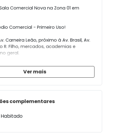
Sala Comercial Nova na Zona 01 em
dio Comercial - Primeiro Uso!
v. Carneira Leão, próximo à Av. Brasil, Av.
io R. Filho, mercados, academias e
no geral.
rcial composto por 16 salas disponíveis,
Ver mais
ens que variam de 46,17 m² a 109,65 m²,
 a flexibilidade de unir espaços conforme
ssidade.
io aberto à negociação de carência ou
ões complementares
ra obras e adequações, conforme o
a proposta apresentada.
 Habitado
ta com:
109,65 m²;
ros Sociais.