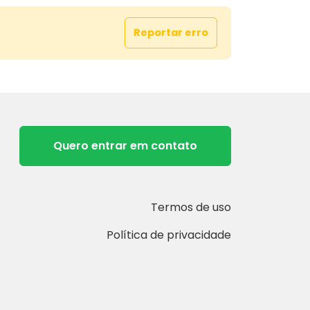
 IMÓVEL, CONFIRMAR COM A
ADORA OS VALORES**
Reportar erro
informações:
MÓVEIS
 1322, Zona 07 - Maringá/PR
441
7555
Quero entrar em contato
massaruimoveis.com.br
moveismassaru@gmail.com
: grupomassaru
Termos de uso
OS A PREFERÊNCIA
Política de privacidade