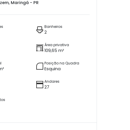
zem, Maringá - PR
es
Banheiros
2
Área privativa
109,65 m²
l
Posição na Quadra
m²
Esquina
Andares
27
tos