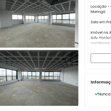
Locação - 
Maringá
Sala em Pré
Imóvel na A
Adv. Horác
comércios 
Andar come
com metrag
oferecendo
a sua nece
Proprietár
Informaç
auxílio pa
projeto e 
Nunca
Imóvel con
- Sala com 
- 02 Banhei