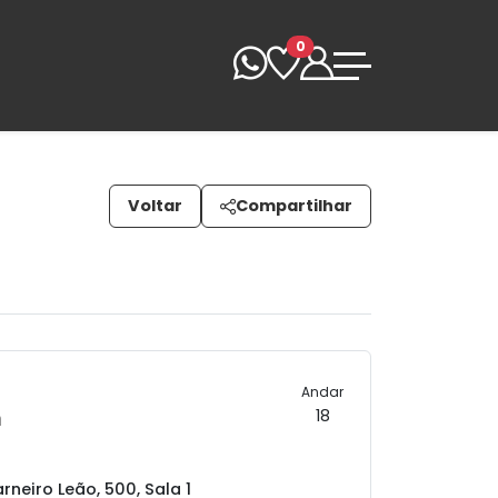
0
Voltar
Compartilhar
Andar
m
18
rneiro Leão, 500, Sala 1