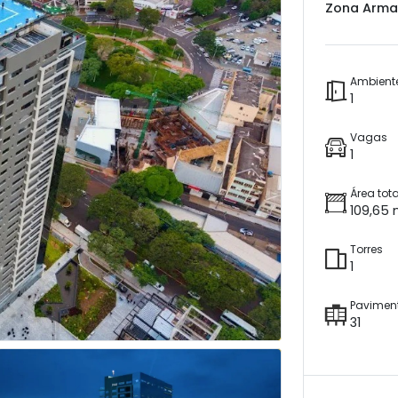
Zona Arma
Ambient
1
Vagas
1
Área tota
109,65 
Torres
1
Pavimen
31