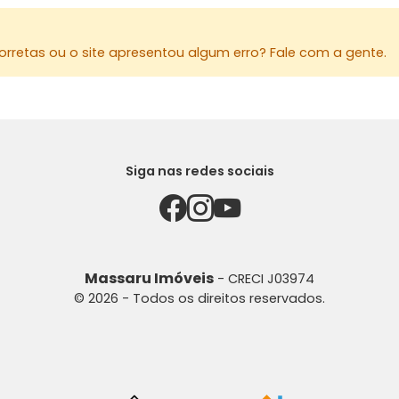
E SAÍDA DO
ADMINISTR
rretas ou o site apresentou algum erro? Fale com a gente.
Para mais 
MASSARU I
Av. Herval,
44 3026-4
44 99830-
Siga nas redes sociais
Site: www.
E-mail: i
Instagram
AGRADECEM
Massaru Imóveis
- CRECI J03974
© 2026 - Todos os direitos reservados.