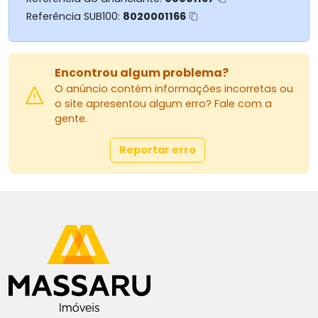
Referência SUB100:
8020001166
MASSARU IMÓVEIS
Av. Herval, 1322, Zona 07 - Maringá/PR
44 3026-4441
Encontrou algum problema?
44 99119-1555 Corretor Orozil
O anúncio contém informações incorretas ou
Site: www.massaruimoveis.com.br
o site apresentou algum erro? Fale com a
E-mail: vendagrupomassaru@gmail.com
gente.
Instagram: grupomassaru
Reportar erro
AGRADECEMOS A PREFERÊNCIA