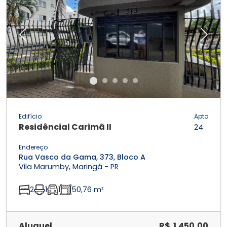
Previous
Next
Edifício
Apto
Residêncial Carimã II
24
Endereço
Rua Vasco da Gama, 373, Bloco A
Vila Marumby, Maringá - PR
2
1
1
50,76 m²
Aluguel
R$ 1.450,00