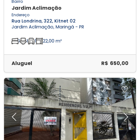
Bairro
Jardim Aclimação
Endereço
Rua Londrina, 322, Kitnet 02
Jardim Aclimação, Maringá - PR
1
1
1
22,00 m²
Aluguel
R$ 650,00
Previous
Next