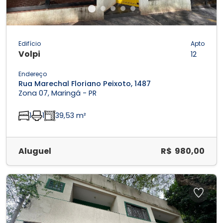
Edifício
Apto
Volpi
12
Endereço
Rua Marechal Floriano Peixoto, 1487
Zona 07, Maringá - PR
1
1
39,53 m²
Aluguel
R$ 980,00