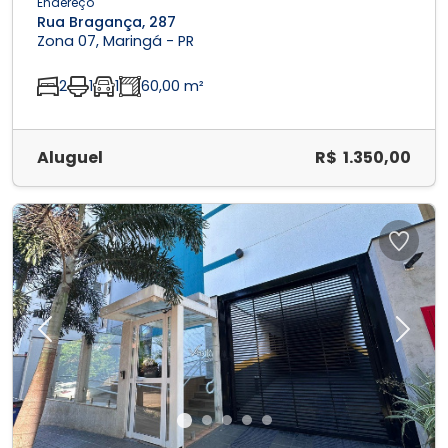
Endereço
Rua Bragança, 287
Zona 07, Maringá - PR
2
1
1
60,00 m²
Aluguel
R$ 1.350,00
Previous
Next