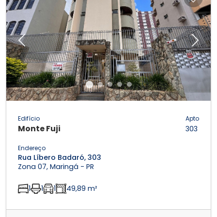
Previous
Next
Edifício
Apto
Monte Fuji
303
Endereço
Rua Líbero Badaró, 303
Zona 07, Maringá - PR
1
1
1
49,89 m²