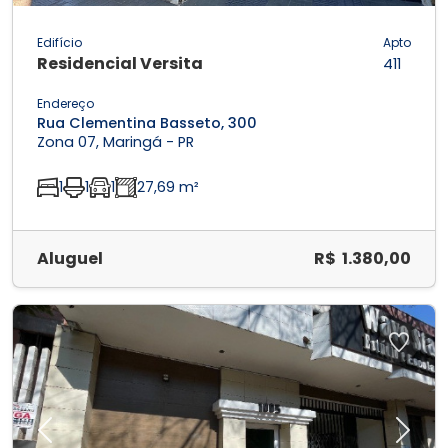
Edifício
Apto
Residencial Versita
411
Endereço
Rua Clementina Basseto, 300
Zona 07, Maringá - PR
1
1
1
27,69 m²
Aluguel
R$ 1.380,00
Previous
Next