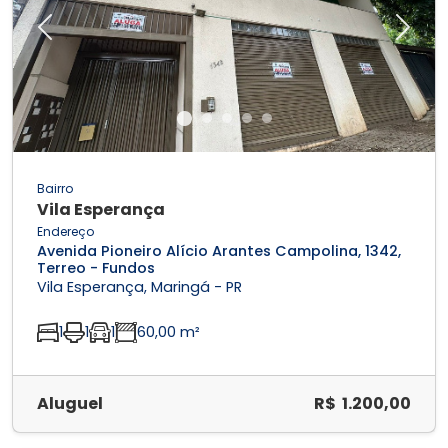
Previous
Next
Bairro
Vila Esperança
Endereço
Avenida Pioneiro Alício Arantes Campolina, 1342,
Terreo - Fundos
Vila Esperança, Maringá - PR
1
1
1
60,00 m²
Aluguel
R$ 1.200,00