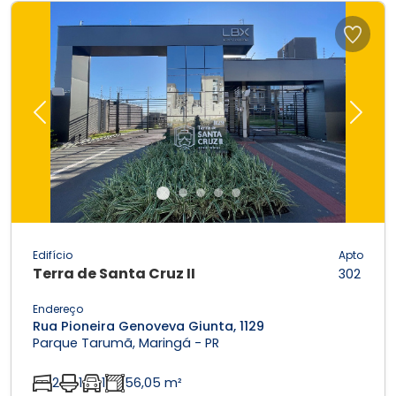
Previous
Next
Edifício
Apto
Terra de Santa Cruz II
302
Endereço
Rua Pioneira Genoveva Giunta, 1129
Parque Tarumã, Maringá - PR
2
1
1
56,05 m²