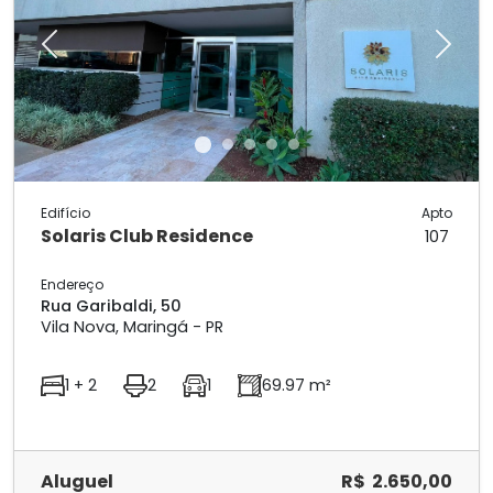
Previous
Next
Edifício
Apto
Solaris Club Residence
107
Endereço
Rua Garibaldi, 50
Vila Nova, Maringá - PR
1 + 2
2
1
69.97 m²
Aluguel
R$ 2.650,00