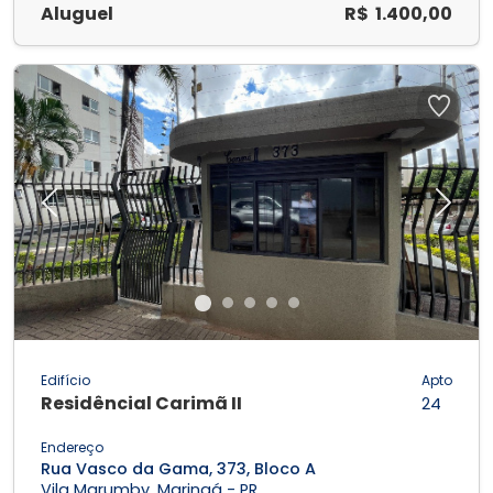
Aluguel
R$ 1.400,00
Previous
Next
Edifício
Apto
Residêncial Carimã II
24
Endereço
Rua Vasco da Gama, 373, Bloco A
Vila Marumby, Maringá - PR