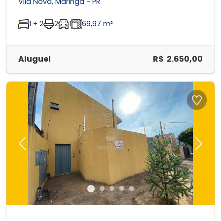
Vila Nova, Maringá - PR
1 + 2
2
1
69,97 m²
Aluguel
R$ 2.650,00
Previous
Next