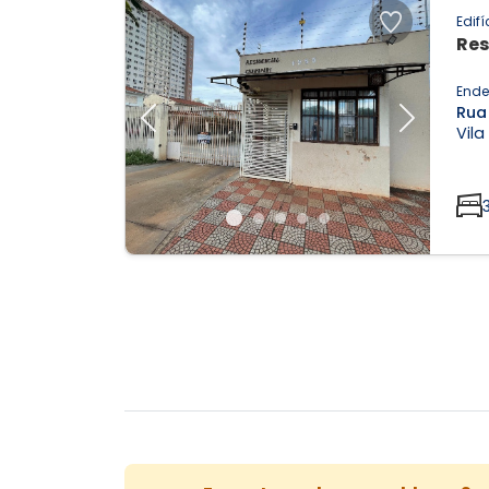
Edifí
Res
Ende
Rua
Previous
Next
Vila