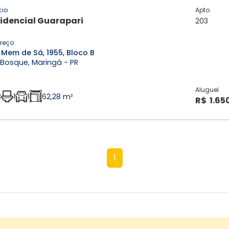
cio
Apto
idencial Guarapari
203
reço
 Mem de Sá, 1955, Bloco B
 Bosque, Maringá - PR
Aluguel
3
1
1
62,28 m²
R$ 1.65
1