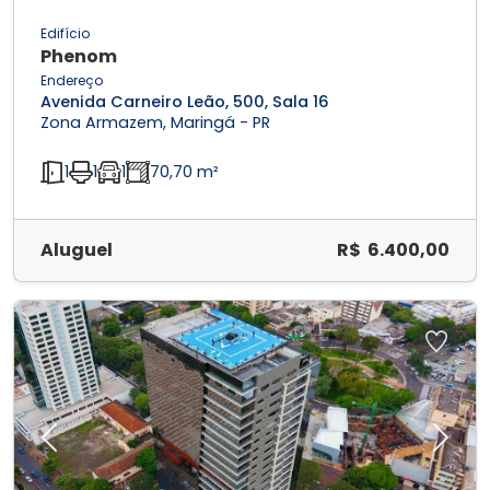
Edifício
Phenom
Endereço
Avenida Carneiro Leão, 500, Sala 16
Zona Armazem, Maringá - PR
1
1
1
70,70 m²
Aluguel
R$ 6.400,00
Previous
Next