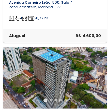
Avenida Carneiro Leão, 500, Sala 4
Zona Armazem, Maringá - PR
1
1
1
50,77 m²
Aluguel
R$ 4.600,00
Previous
Next