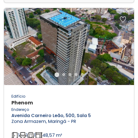
Previous
Next
Edifício
Phenom
Endereço
Avenida Carneiro Leão, 500, Sala 5
Zona Armazem, Maringá - PR
1
1
1
48,57 m²