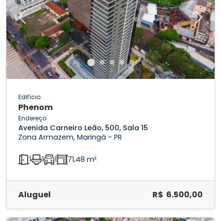
Previous
Next
Edifício
Phenom
Endereço
Avenida Carneiro Leão, 500, Sala 15
Zona Armazem, Maringá - PR
1
1
1
71,48 m²
Aluguel
R$ 6.500,00