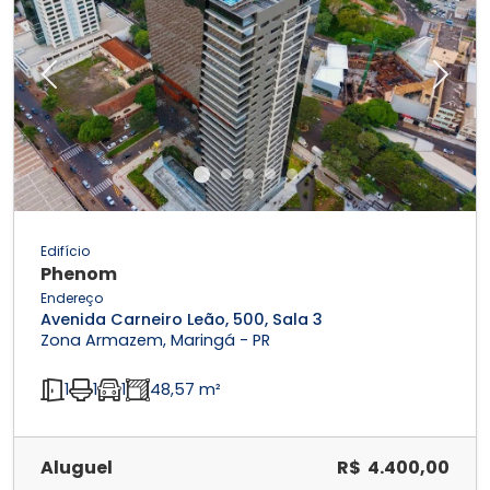
Previous
Next
Edifício
Phenom
Endereço
Avenida Carneiro Leão, 500, Sala 3
Zona Armazem, Maringá - PR
1
1
1
48,57 m²
Aluguel
R$ 4.400,00