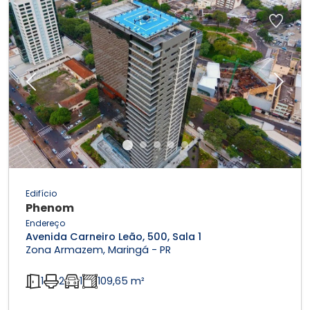
Previous
Next
Edifício
Phenom
Endereço
Avenida Carneiro Leão, 500, Sala 1
Zona Armazem, Maringá - PR
1
2
1
109,65 m²