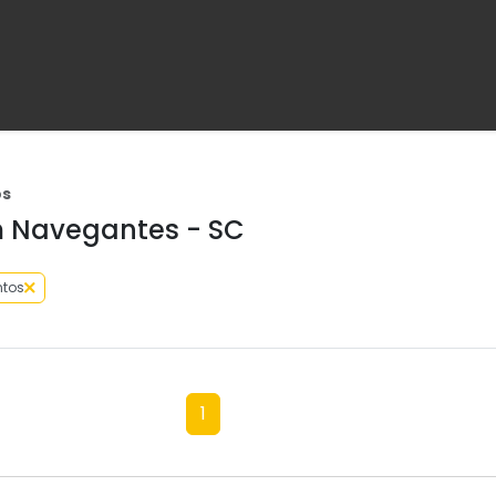
os
 Navegantes - SC
tos
1