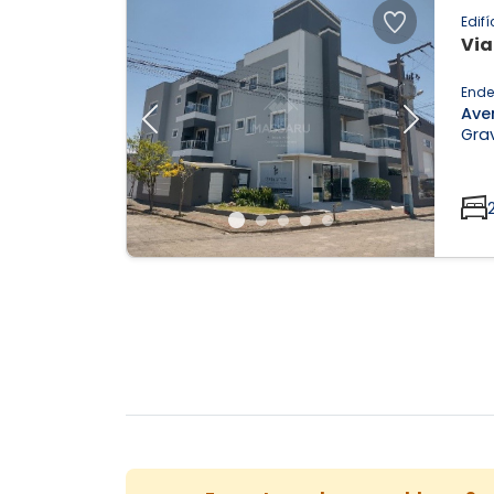
Edifí
Via
Ende
Aven
Previous
Next
Gra