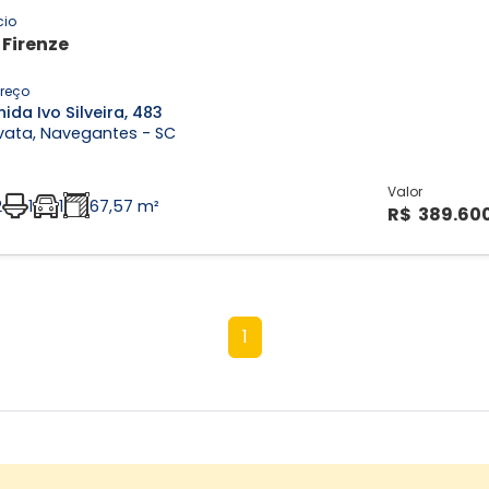
cio
 Firenze
reço
ida Ivo Silveira, 483
vata, Navegantes - SC
Valor
2
1
1
67,57 m²
R$ 389.60
1