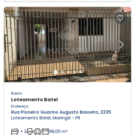
Previous
Next
Bairro
Loteamento Batel
Endereço
Rua Pioneiro Guarino Augusto Basseto, 2335
Loteamento Batel, Maringá - PR
1 + 2
1
1
98,00 m²