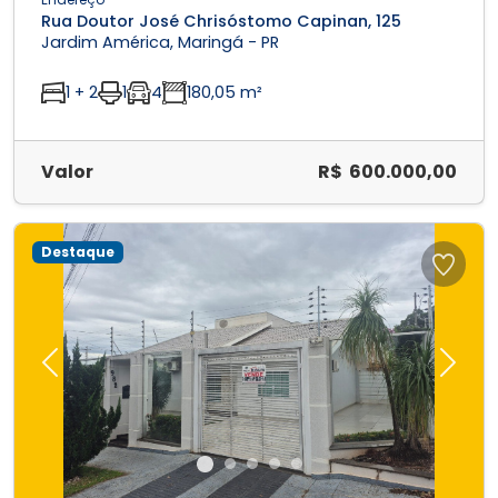
Rua Doutor José Chrisóstomo Capinan, 125
Jardim América, Maringá - PR
1 + 2
1
4
180,05 m²
Valor
R$ 600.000,00
Destaque
Previous
Next