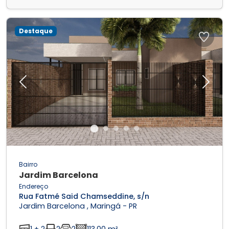
Destaque
Previous
Next
Bairro
Jardim Barcelona
Endereço
Rua Fatmé Said Chamseddine, s/n
Jardim Barcelona , Maringá - PR
1 + 2
2
2
113,00 m²