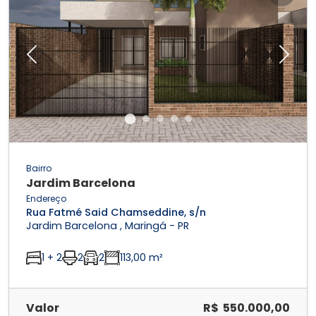
Previous
Next
Bairro
Jardim Barcelona
Endereço
Rua Fatmé Said Chamseddine, s/n
Jardim Barcelona , Maringá - PR
1 + 2
2
2
113,00 m²
Valor
R$ 550.000,00