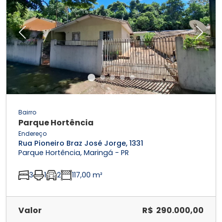
Previous
Next
Bairro
Parque Hortência
Endereço
Rua Pioneiro Braz José Jorge, 1331
Parque Hortência, Maringá - PR
3
1
2
117,00 m²
Valor
R$ 290.000,00