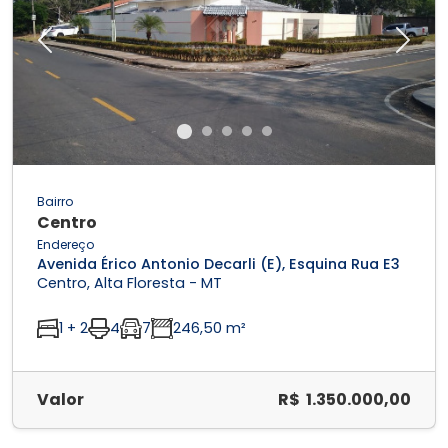
Previous
Next
Bairro
Centro
Endereço
Avenida Érico Antonio Decarli (E), Esquina Rua E3
Centro, Alta Floresta - MT
1 + 2
4
7
246,50 m²
Valor
R$ 1.350.000,00