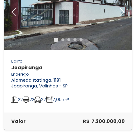
Previous
Next
Bairro
Joapiranga
Endereço
Alameda Itatinga, 1191
Joapiranga, Valinhos - SP
22
22
22
7,00 m²
Valor
R$ 7.200.000,00