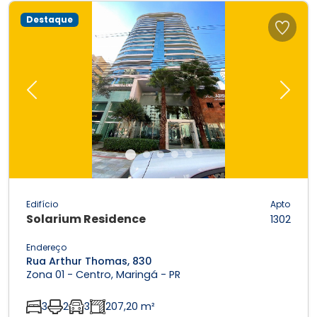
Destaque
Previous
Next
Edifício
Apto
Solarium Residence
1302
Endereço
Rua Arthur Thomas, 830
Zona 01 - Centro, Maringá - PR
3
2
3
207,20 m²