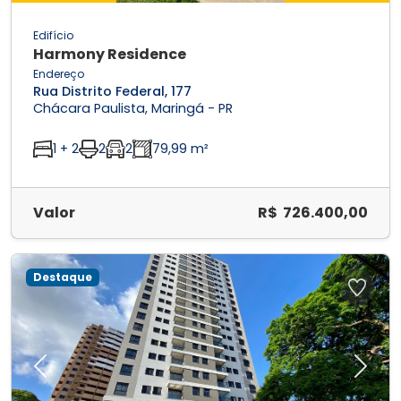
Edifício
Harmony Residence
Endereço
Rua Distrito Federal, 177
Chácara Paulista, Maringá - PR
1 + 2
2
2
79,99 m²
Valor
R$ 726.400,00
Destaque
Previous
Next