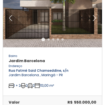
Previous
Next
Bairro
Jardim Barcelona
Endereço
Rua Fatmé Said Chamseddine, s/n
Jardim Barcelona , Maringá - PR
1 + 2
2
2
113,00 m²
Valor
R$ 550.000,00