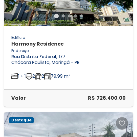
Edifício
Harmony Residence
Endereço
Rua Distrito Federal, 177
Chácara Paulista, Maringá - PR
1 + 1
2
2
79,99 m²
Valor
R$ 726.400,00
Destaque