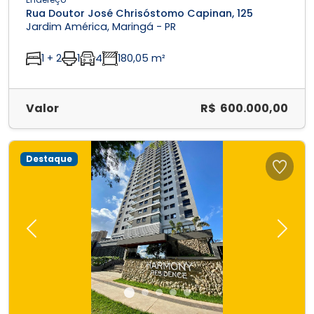
Rua Doutor José Chrisóstomo Capinan, 125
Jardim América, Maringá - PR
1 + 2
1
4
180,05 m²
Valor
R$ 600.000,00
Destaque
Previous
Next