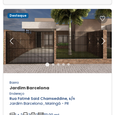
Destaque
Previous
Next
Bairro
Jardim Barcelona
Endereço
Rua Fatmé Said Chamseddine, s/n
Jardim Barcelona , Maringá - PR
1 + 2
2
2
113,00 m²