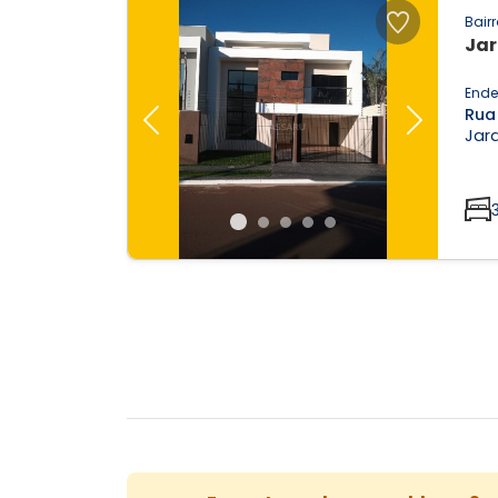
Bairr
Jar
Ende
Rua 
Previous
Next
Jar