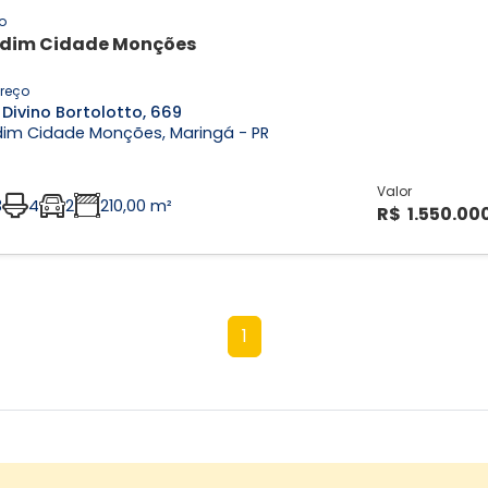
o
dim Cidade Monções
reço
Divino Bortolotto, 669
dim Cidade Monções, Maringá - PR
Valor
3
4
2
210,00 m²
R$ 1.550.00
1