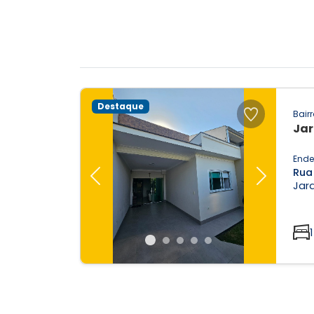
Destaque
Bairr
Jar
Ende
Rua
Previous
Next
Jard
1