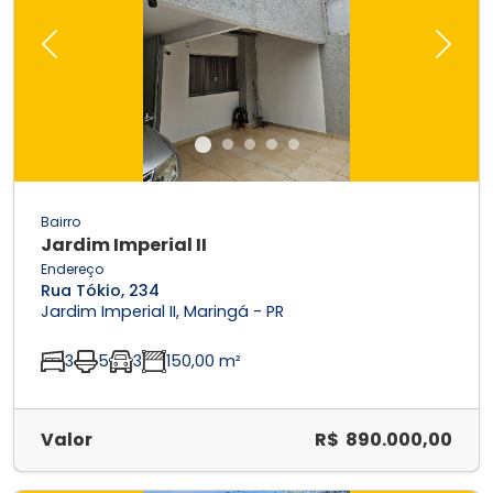
Previous
Next
Bairro
Jardim Imperial II
Endereço
Rua Tókio, 234
Jardim Imperial II, Maringá - PR
3
5
3
150,00 m²
Valor
R$ 890.000,00