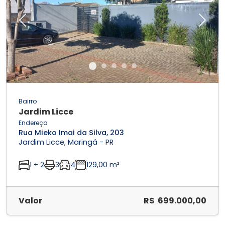
Previous
Next
Bairro
Jardim Licce
Endereço
Rua Mieko Imai da Silva, 203
Jardim Licce, Maringá - PR
1 + 2
3
4
129,00 m²
Valor
R$ 699.000,00