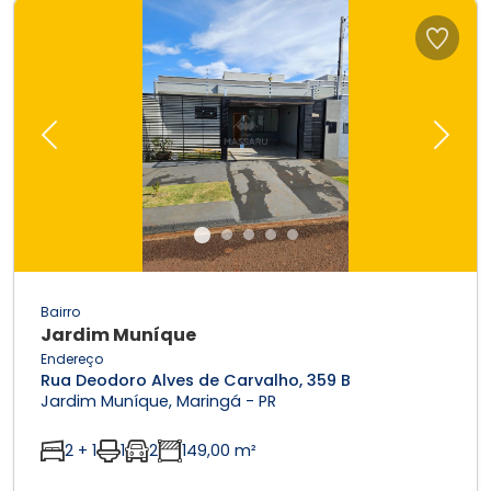
Previous
Next
Bairro
Jardim Muníque
Endereço
Rua Deodoro Alves de Carvalho, 359 B
Jardim Muníque, Maringá - PR
2 + 1
1
2
149,00 m²