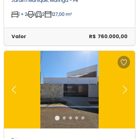
Jardim Muníque, Maringá - PR
1 + 2
1
2
127,00 m²
Valor
R$ 760.000,00
Previous
Next