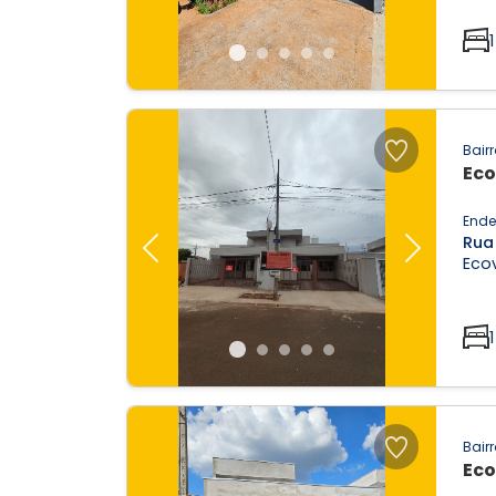
1
Bairr
Eco
Ende
Rua 
Previous
Next
Ecov
1
Bairr
Eco