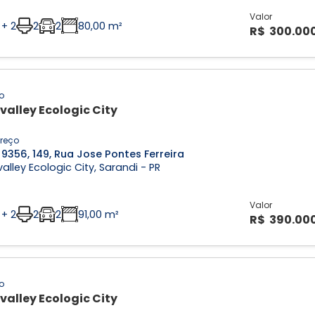
Valor
 + 2
2
2
80,00 m²
R$ 300.00
o
valley Ecologic City
reço
9356, 149, Rua Jose Pontes Ferreira
alley Ecologic City, Sarandi - PR
Valor
 + 2
2
2
91,00 m²
R$ 390.00
o
valley Ecologic City