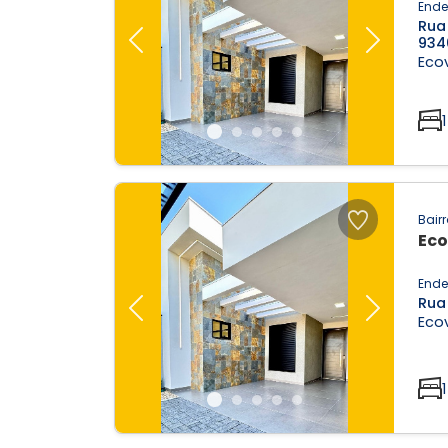
Ende
Rua 
934
Previous
Next
Ecov
1
Bairr
Eco
Ende
Rua
Previous
Next
Ecov
1