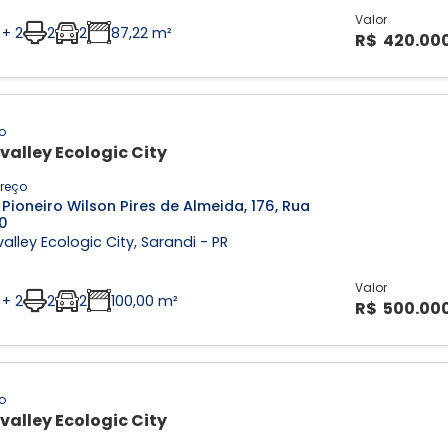
Valor
 + 2
2
2
87,22 m²
R$ 420.00
o
valley Ecologic City
reço
Pioneiro Wilson Pires de Almeida, 176, Rua
0
alley Ecologic City, Sarandi - PR
Valor
 + 2
2
2
100,00 m²
R$ 500.00
o
valley Ecologic City