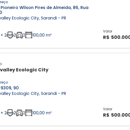
reço
Pioneiro Wilson Pires de Almeida, 86, Rua
0
alley Ecologic City, Sarandi - PR
Valor
 + 2
2
2
100,00 m²
R$ 500.00
o
valley Ecologic City
reço
 9309, 90
alley Ecologic City, Sarandi - PR
Valor
 + 2
2
2
100,00 m²
R$ 500.00