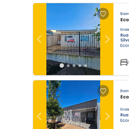
Bairr
Eco
Ende
Rua 
Silv
Previous
Next
Ecov
1
Bairr
Eco
Ende
Rua 
Previous
Next
Ecov