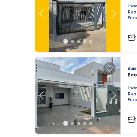
Ende
Rua
Previous
Next
Ecov
1
Bairr
Eco
Ende
Rua
Previous
Next
Ecov
1