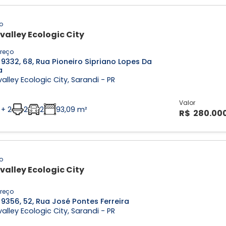
o
valley Ecologic City
reço
9332, 68, Rua Pioneiro Sipriano Lopes Da
a
alley Ecologic City, Sarandi - PR
Valor
 + 2
2
2
93,09 m²
R$ 280.00
o
valley Ecologic City
reço
9356, 52, Rua José Pontes Ferreira
alley Ecologic City, Sarandi - PR