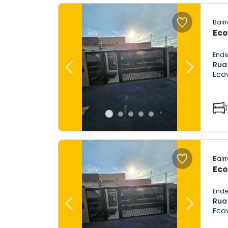
Bairr
Eco
Ende
Rua
Previous
Next
Ecov
1
Bairr
Eco
Ende
Rua
Previous
Next
Ecov