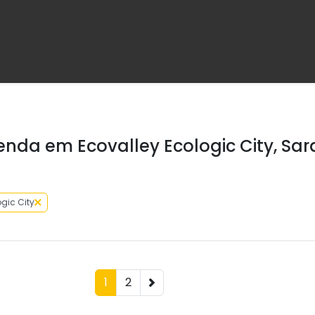
enda em Ecovalley Ecologic City, Sar
gic City
1
2