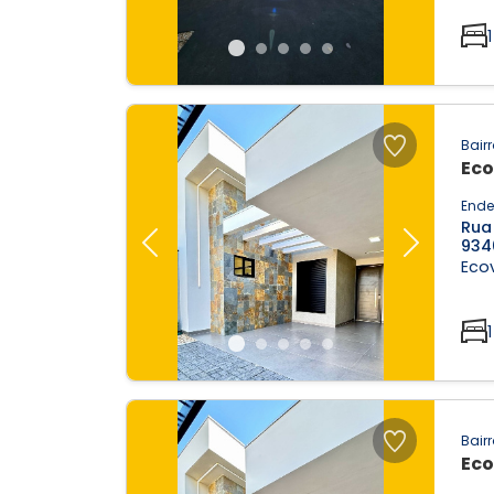
1
Bairr
Eco
Ende
Rua 
934
Previous
Next
Ecov
1
Bairr
Eco