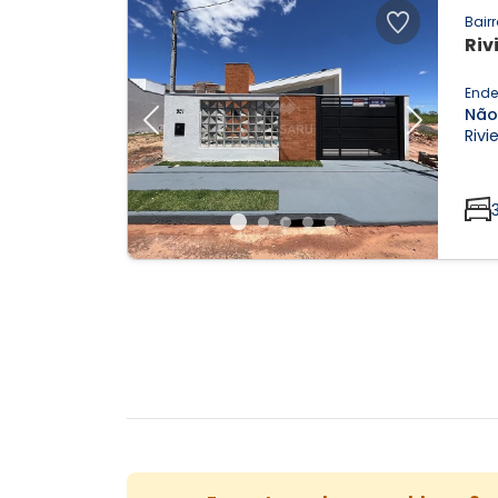
Bairr
Riv
Ende
Não
Previous
Next
Rivi