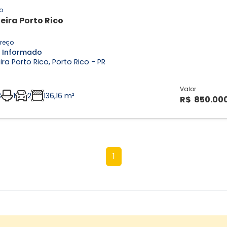
o
ieira Porto Rico
reço
 Informado
eira Porto Rico, Porto Rico - PR
Valor
3
1
2
136,16 m²
R$ 850.00
1