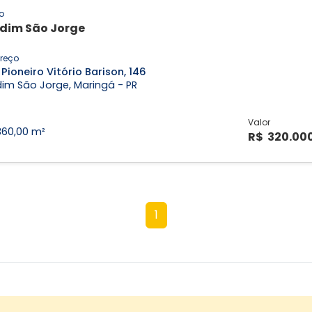
o
dim São Jorge
reço
Pioneiro Vitório Barison, 146
im São Jorge, Maringá - PR
Valor
360,00 m²
R$ 320.00
1