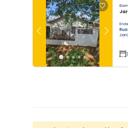
Bairr
Jar
Ende
Rua 
Previous
Next
Jard