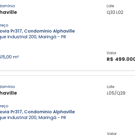
domínio
Lote
haville
Q33 L02
reço
ovia Pr317, Condominio Alphaville
ue Industrial 200, Maringá - PR
Valor
515,00 m²
R$ 499.00
domínio
Lote
haville
L05/Q29
reço
ovia Pr317, Condominio Alphaville
ue Industrial 200, Maringá - PR
Valor