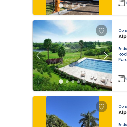
Con
Alp
Ende
Rod
Previous
Next
Parq
Con
Alp
Ende