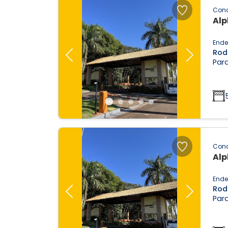
Con
Alp
Ende
Rod
Previous
Next
Parq
Con
Alp
Ende
Rod
Previous
Next
Parq