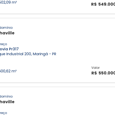
502,09 m²
R$ 549.00
domínio
haville
reço
ovia Pr317
ue Industrial 200, Maringá - PR
Valor
600,62 m²
R$ 550.00
domínio
haville
reço