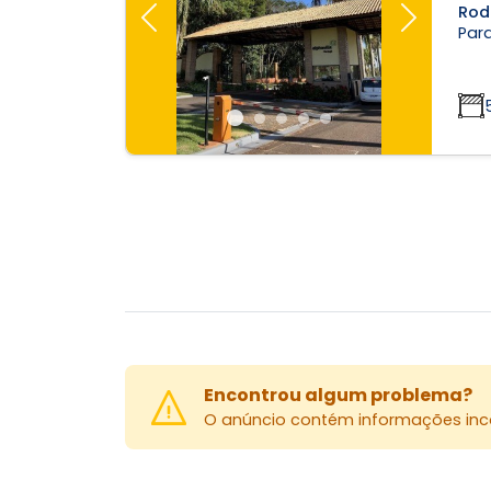
Rod
Previous
Next
Parq
Encontrou algum problema?
O anúncio contém informações inco