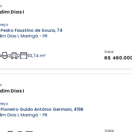
o
dim Dias I
reço
 Pedro Faustino de Souza, 74
im Dias I, Maringá - PR
Valor
4
2
2
93,74 m²
R$ 460.00
o
dim Dias I
reço
 Pioneiro Guido Antônio Germani, 419B
im Dias I, Maringá - PR
Valor