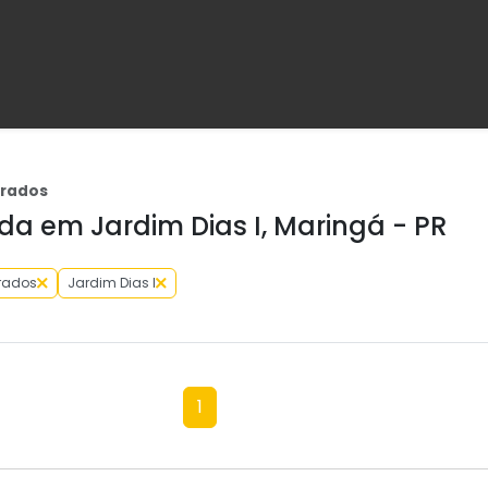
brados
a em Jardim Dias I, Maringá - PR
rados
Jardim Dias I
1