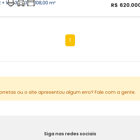
 + 1
3
3
108,00 m²
R$ 620.00
1
rretas ou o site apresentou algum erro? Fale com a gente.
Siga nas redes sociais