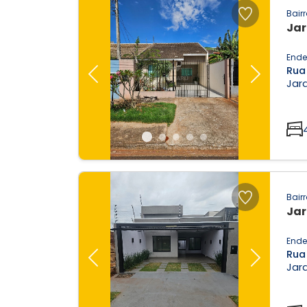
Bairr
Jar
Ende
Rua
Previous
Next
Jard
Bairr
Jar
Ende
Rua
Previous
Next
Jard