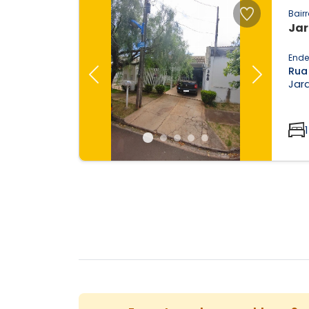
Bairr
Jar
Ende
Rua 
Previous
Next
Jard
1