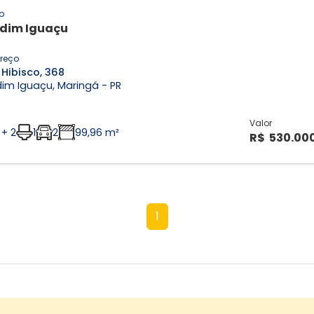
o
dim Iguaçu
reço
Hibisco, 368
im Iguaçu, Maringá - PR
Valor
 + 2
1
2
99,96 m²
R$ 530.00
1