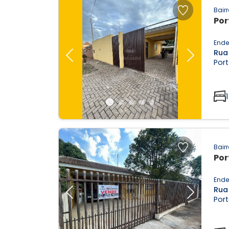
Bairr
Por
Ende
Rua
Previous
Next
Port
1
Bairr
Por
Ende
Rua
Previous
Next
Port