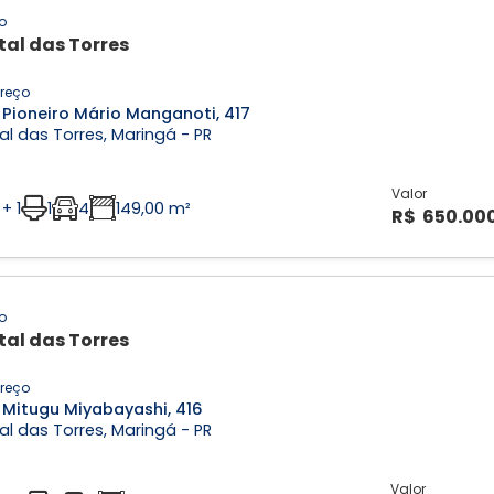
o
tal das Torres
reço
 Pioneiro Mário Manganoti, 417
al das Torres, Maringá - PR
Valor
 + 1
1
4
149,00 m²
R$ 650.00
o
tal das Torres
reço
 Mitugu Miyabayashi, 416
al das Torres, Maringá - PR
Valor