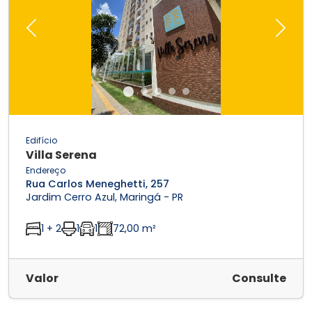
Previous
Next
Edifício
Villa Serena
Endereço
Rua Carlos Meneghetti, 257
Jardim Cerro Azul, Maringá - PR
1 + 2
1
1
72,00 m²
Valor
Consulte